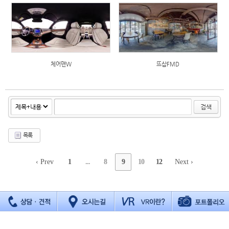
체어맨W
뜨삽FMD
검색
목록
‹ Prev
1
...
8
9
10
12
Next ›