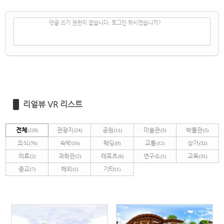
✔
댓글 쓰기
댓글 쓰기 권한이 없습니다. 로그인 하시겠습니까?
리얼뷰 VR 리스트
전체
관광지
공원
미술관
박물관
(228)
(24)
(11)
(3)
(3)
요식
숙박
웨딩
교통
상가
(76)
(16)
(0)
(12)
(32)
의료
과학관
레포츠
연구소
교육
(2)
(2)
(6)
(1)
(31)
종교
해외
기타
(7)
(1)
(1)