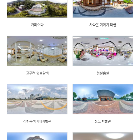
카페수다
사라온 이야기 마을
고구려 숯불갈비
청실홍실
김천녹색미래과학관
청도 박물관