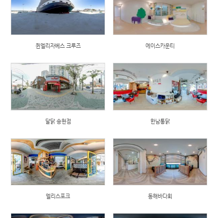
퀸엘리자베스 크루즈
에이스카운티
달닭 송현점
한남통닭
엘리스포크
동해바다회