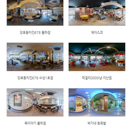
강호동치킨678 율하점
체이스코
강호동치킨678 수성1호점
막걸리3000냥 지산점
죽이야기 율하점
박가네 왕족발