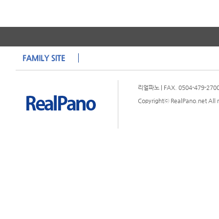
리얼파노 | FAX. 0504-479-2700 
Copyrightⓒ RealPano.net All r