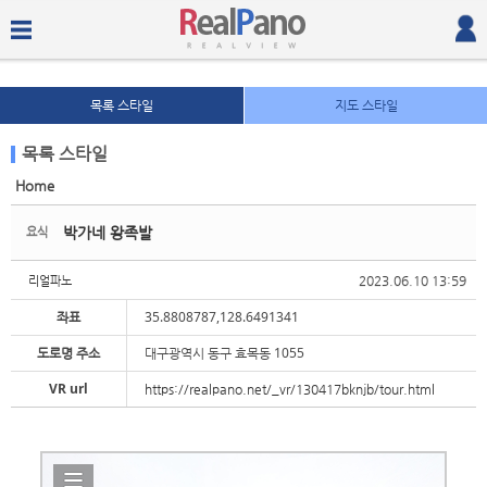
목록 스타일
지도 스타일
목록 스타일
Home
Sketchbook5, 스케치북5
Sketchbook5, 스케치북5
박가네 왕족발
요식
2023.06.10 13:59
리얼파노
좌표
35.8808787,128.6491341
도로명 주소
대구광역시 동구 효목동 1055
Sketchbook5, 스케치북5
Sketchbook5, 스케치북5
VR url
https://realpano.net/_vr/130417bknjb/tour.html