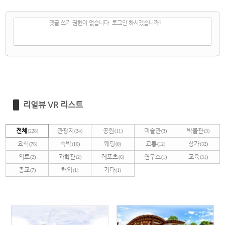
✔
댓글 쓰기
댓글 쓰기 권한이 없습니다. 로그인 하시겠습니까?
리얼뷰 VR 리스트
전체
관광지
공원
미술관
박물관
(228)
(24)
(11)
(3)
(3)
요식
숙박
웨딩
교통
상가
(76)
(16)
(0)
(12)
(32)
의료
과학관
레포츠
연구소
교육
(2)
(2)
(6)
(1)
(31)
종교
해외
기타
(7)
(1)
(1)