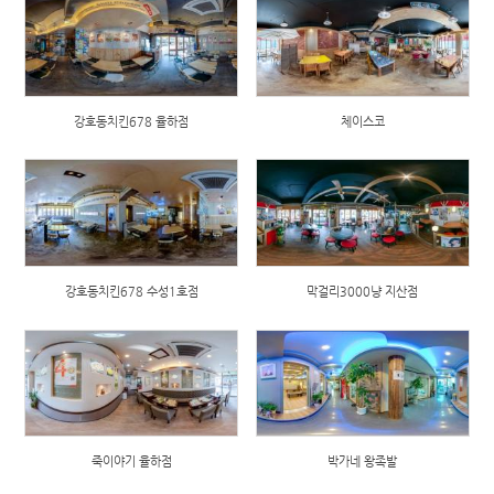
강호동치킨678 율하점
체이스코
강호동치킨678 수성1호점
막걸리3000냥 지산점
죽이야기 율하점
박가네 왕족발