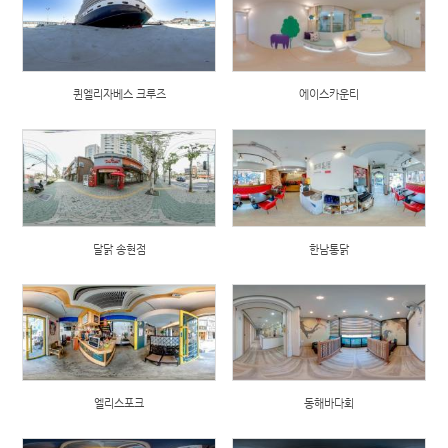
퀸엘리자베스 크루즈
에이스카운티
달닭 송현점
한남통닭
엘리스포크
동해바다회