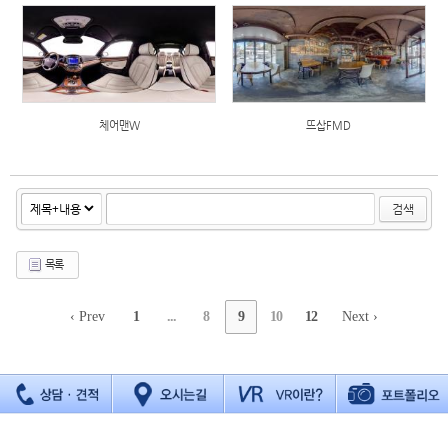
체어맨W
뜨삽FMD
검색
목록
‹ Prev
1
...
8
9
10
12
Next ›