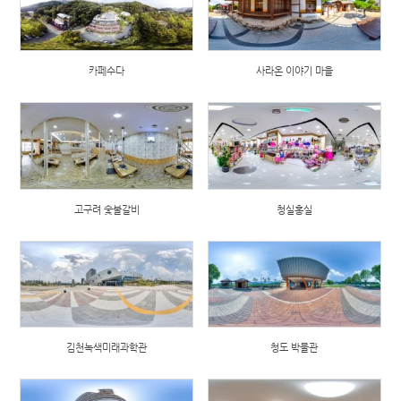
카페수다
사라온 이야기 마을
고구려 숯불갈비
청실홍실
김천녹색미래과학관
청도 박물관