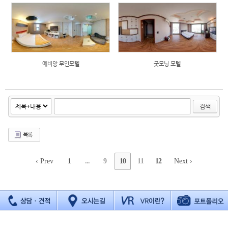
에비앙 무인모텔
굿모닝 모텔
검색
목록
‹ Prev
1
...
9
10
11
12
Next ›