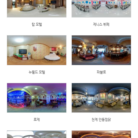
탑 모텔
제니스 뷔페
뉴월드 모텔
파블로
로제
천계 안동찜닭