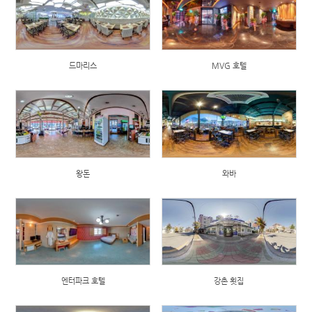
드마리스
MVG 호텔
왕돈
와바
엔터파크 호텔
강촌 횟집