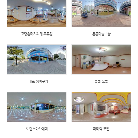
고령촌돼지찌개 두류점
돈통마늘보쌈
다대포 생아구찜
설록 모텔
SL댄스아카데미
파티락 모텔