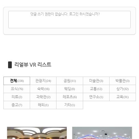
✔
댓글 쓰기
댓글 쓰기 권한이 없습니다. 로그인 하시겠습니까?
리얼뷰 VR 리스트
전체
관광지
공원
미술관
박물관
(228)
(24)
(11)
(3)
(3)
요식
숙박
웨딩
교통
상가
(76)
(16)
(0)
(12)
(32)
의료
과학관
레포츠
연구소
교육
(2)
(2)
(6)
(1)
(31)
종교
해외
기타
(7)
(1)
(1)