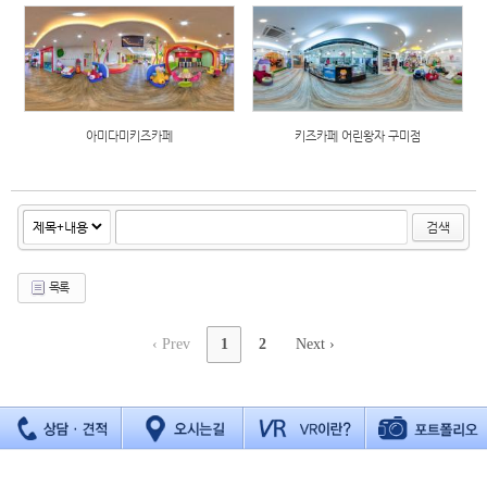
아미다미키즈카페
키즈카페 어린왕자 구미점
검색
목록
‹ Prev
1
2
Next ›