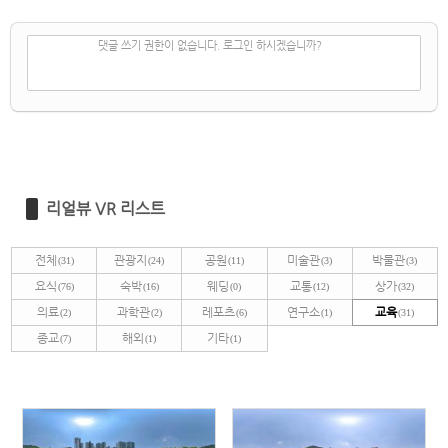
✔
댓글 쓰기
댓글 쓰기 권한이 없습니다. 로그인 하시겠습니까?
리얼뷰 VR 리스트
전체
관광지
공원
미술관
박물관
(31)
(24)
(11)
(3)
(3)
요식
숙박
웨딩
교통
상가
(76)
(16)
(0)
(12)
(32)
의료
과학관
레포츠
연구소
교육
(2)
(2)
(6)
(1)
(31)
종교
해외
기타
(7)
(1)
(1)