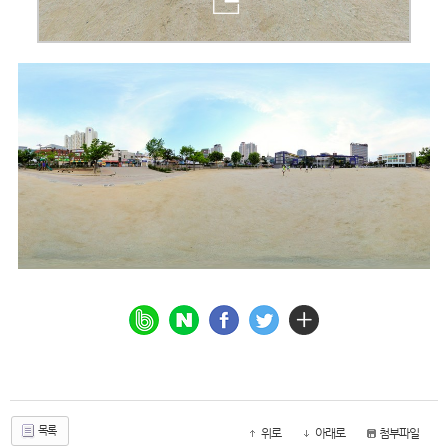
목록
위로
아래로
첨부파일