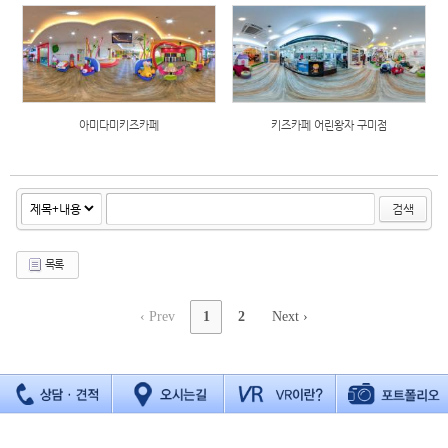
아미다미키즈카페
키즈카페 어린왕자 구미점
검색
목록
‹ Prev
1
2
Next ›