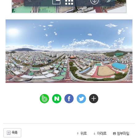
목록
위로
아래로
첨부파일