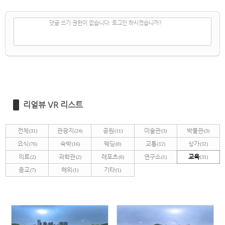
✔
댓글 쓰기
댓글 쓰기 권한이 없습니다. 로그인 하시겠습니까?
리얼뷰 VR 리스트
전체
관광지
공원
미술관
박물관
(31)
(24)
(11)
(3)
(3)
요식
숙박
웨딩
교통
상가
(76)
(16)
(0)
(12)
(32)
의료
과학관
레포츠
연구소
교육
(2)
(2)
(6)
(1)
(31)
종교
해외
기타
(7)
(1)
(1)