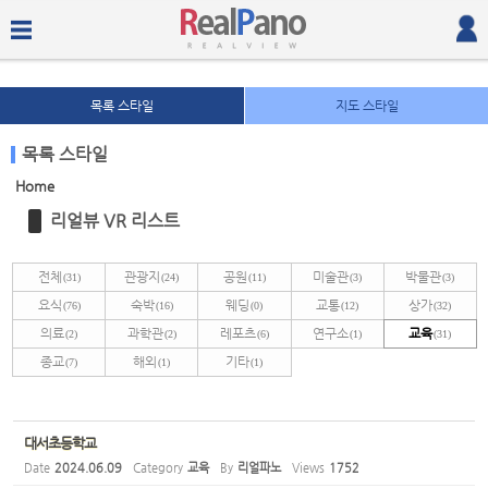
목록 스타일
지도 스타일
목록 스타일
Home
Sketchbook5, 스케치북5
Sketchbook5, 스케치북5
리얼뷰 VR 리스트
전체
관광지
공원
미술관
박물관
(31)
(24)
(11)
(3)
(3)
요식
숙박
웨딩
교통
상가
(76)
(16)
(0)
(12)
(32)
의료
과학관
레포츠
연구소
교육
(2)
(2)
(6)
(1)
(31)
종교
해외
기타
(7)
(1)
(1)
Sketchbook5, 스케치북5
Sketchbook5, 스케치북5
대서초등학교
Date
2024.06.09
Category
교육
By
리얼파노
Views
1752