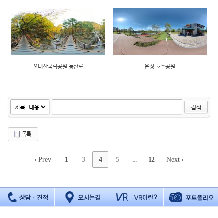
오대산국립공원 등산로
운정 호수공원
검색
목록
‹ Prev
1
3
4
5
...
12
Next ›