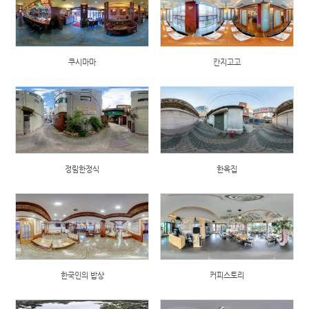
쿠시마마
칸지고고
정림한정식
한옥집
한국인의 밥상
커피스토리