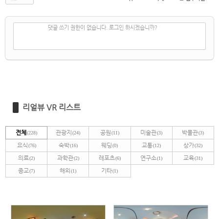
✔
댓글 쓰기
댓글 쓰기 권한이 없습니다. 로그인 하시겠습니까?
리얼뷰 VR 리스트
전체
관광지
공원
미술관
박물관
(228)
(24)
(11)
(3)
(3)
요식
숙박
웨딩
교통
상가
(76)
(16)
(0)
(12)
(32)
의료
과학관
레포츠
연구소
교육
(2)
(2)
(6)
(1)
(31)
종교
해외
기타
(7)
(1)
(1)