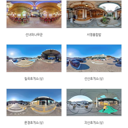
선녀와나무꾼
서영홍합밥
칠곡휴게소(상)
선산휴게소(상)
문경휴게소(상)
괴산휴게소(상)