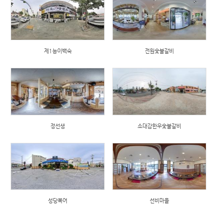
제1능이백숙
전원숯불갈비
정선생
소대감한우숯불갈비
성당복어
선비마을