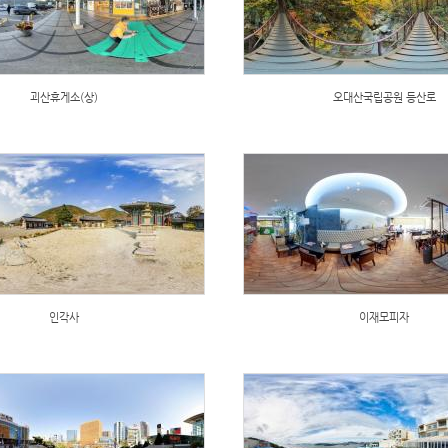
괴산휴게소(상)
오대산국립공원 등산로
인각사
이재모피자