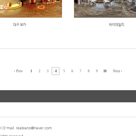
대구 보카
바이데일리
‹ Prev
1
2
3
4
5
6
7
8
9
10
Next ›
| E-mail. realpano@naver.com