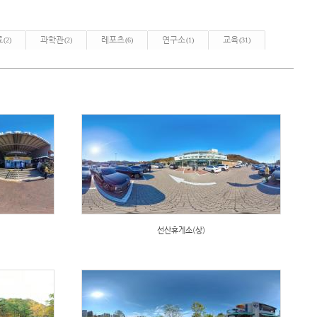
료
과학관
레포츠
연구소
교육
(2)
(2)
(6)
(1)
(31)
선산휴게소(상)