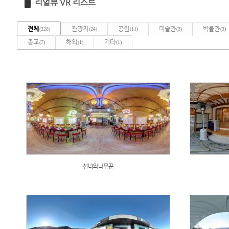
리얼뷰 VR 리스트
전체
관광지
공원
미술관
박물관
(228)
(24)
(11)
(3)
(3)
종교
해외
기타
(7)
(1)
(1)
선녀와나무꾼