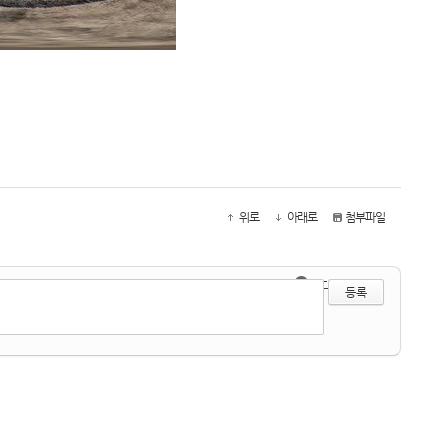
위로
아래로
첨부파일
●
?
에디터 선택하기