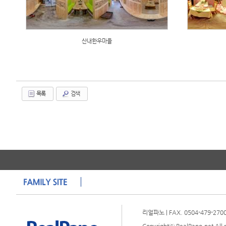
산내한우마을
목록
검색
리얼파노 | FAX. 0504-479-2700 