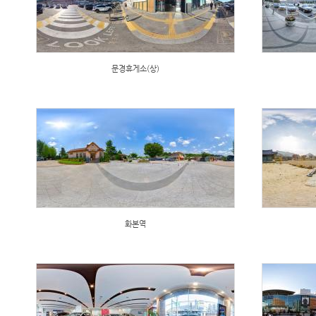
문경휴게소(상)
화본역