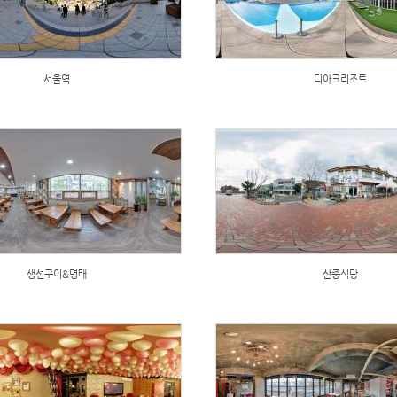
서울역
디아크리조트
생선구이&명태
산중식당