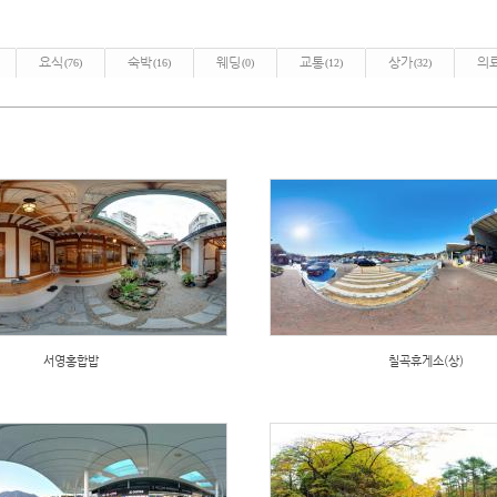
요식
숙박
웨딩
교통
상가
의
(76)
(16)
(0)
(12)
(32)
서영홍합밥
칠곡휴게소(상)