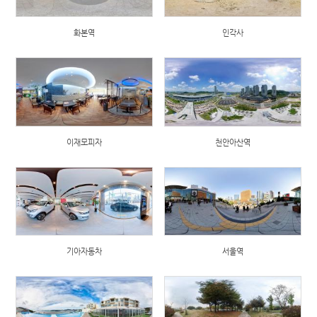
화본역
인각사
이재모피자
천안아산역
기아자동차
서울역