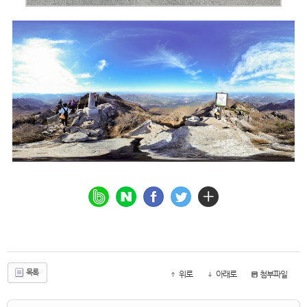
목록
위로
아래로
첨부파일