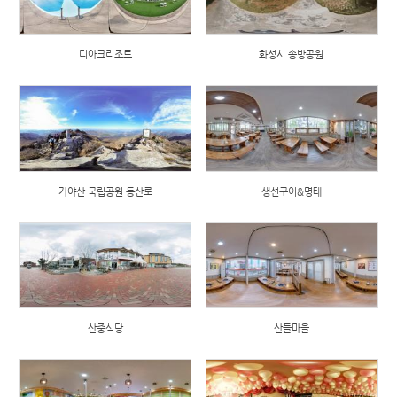
디아크리조트
화성시 송방공원
가야산 국립공원 등산로
생선구이&명태
산중식당
산들마을