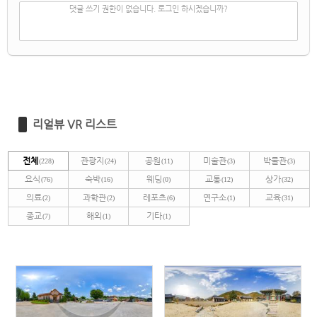
✔
댓글 쓰기
댓글 쓰기 권한이 없습니다. 로그인 하시겠습니까?
리얼뷰 VR 리스트
전체
관광지
공원
미술관
박물관
(228)
(24)
(11)
(3)
(3)
요식
숙박
웨딩
교통
상가
(76)
(16)
(0)
(12)
(32)
의료
과학관
레포츠
연구소
교육
(2)
(2)
(6)
(1)
(31)
종교
해외
기타
(7)
(1)
(1)