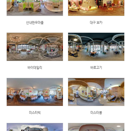
산내한우마을
대구 보카
바이데일리
바로고기
미스터빅
미스터봉