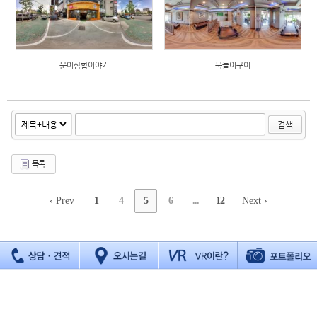
문어삼합이야기
묵돌이구이
검색
목록
‹ Prev
1
4
5
6
...
12
Next ›