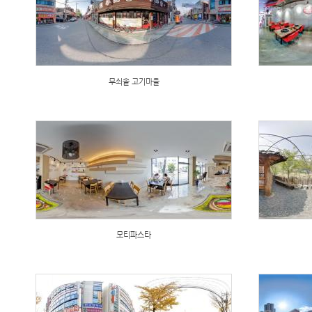
무쇠솥 고기마을
모티파스타