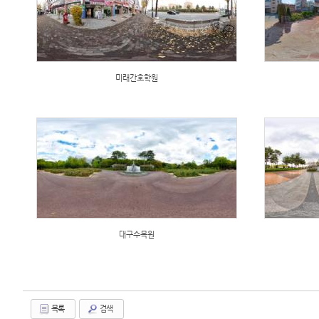
미래간호학원
대구수목원
목록
검색