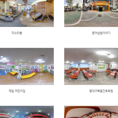
미스터봉
문어삼합이야기
제일 어린이집
동대구복음간호학원