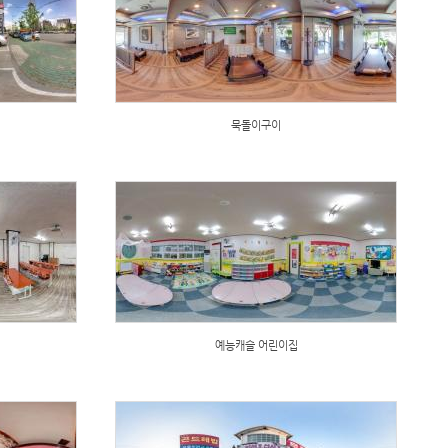
묵돌이구이
예능캐슬 어린이집