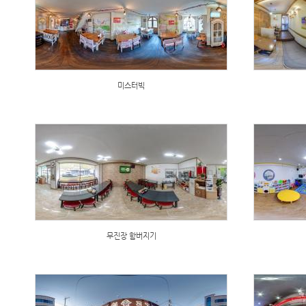
미스터빅
무진장 함버지기