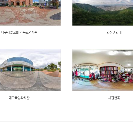
대구제일교회 기독교역사관
앞산전망대
대구국립과학관
세원한복