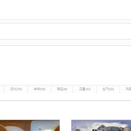
요식
숙박
웨딩
교통
상가
의
(76)
(16)
(0)
(12)
(32)