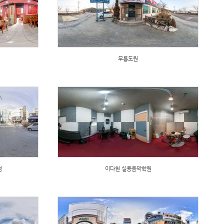
무릉도원
점
이다현 실용음악학원