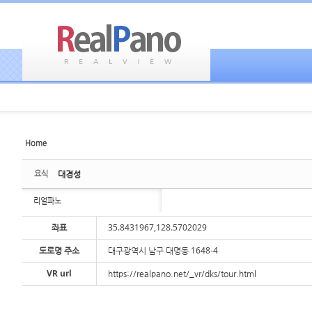
Home
Sketchbook5, 스케치북5
Sketchbook5, 스케치북5
요식
대경성
리얼파노
좌표
35.8431967,128.5702029
도로명 주소
대구광역시 남구 대명동 1648-4
Sketchbook5, 스케치북5
Sketchbook5, 스케치북5
VR url
https://realpano.net/_vr/dks/tour.html