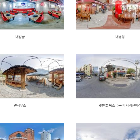
대밭골
대경성
면사무소
맛찬들 왕소금구이 시지신매