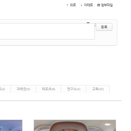
위로
아래로
첨부파일
●
?
에디터 선택하기
료
과학관
레포츠
연구소
교육
(2)
(2)
(6)
(1)
(31)