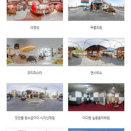
대경성
무릉도원
모티파스타
면사무소
맛찬들 왕소금구이 시지신매점
이다현 실용음악학원