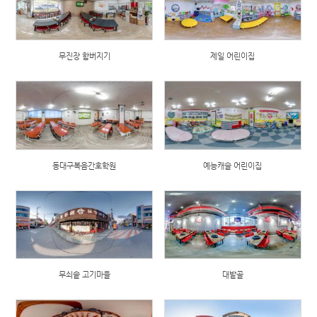
무진장 함버지기
제일 어린이집
동대구복음간호학원
예능캐슬 어린이집
무쇠솥 고기마을
대밭골