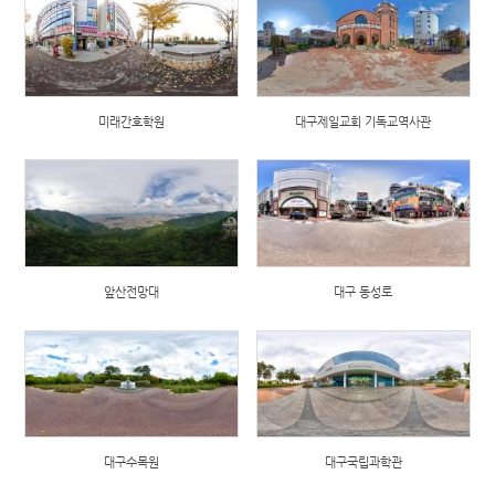
미래간호학원
대구제일교회 기독교역사관
앞산전망대
대구 동성로
대구수목원
대구국립과학관