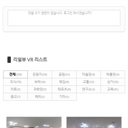
✔
댓글 쓰기
댓글 쓰기 권한이 없습니다. 로그인 하시겠습니까?
리얼뷰 VR 리스트
전체
관광지
공원
미술관
박물관
(228)
(24)
(11)
(3)
(3)
요식
숙박
웨딩
교통
상가
(76)
(16)
(0)
(12)
(32)
의료
과학관
레포츠
연구소
교육
(2)
(2)
(6)
(1)
(31)
종교
해외
기타
(7)
(1)
(1)