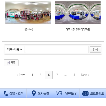
세원한복
대구시민 안전테마파크
검색
목록
‹ Prev
1
5
6
7
...
12
Next ›