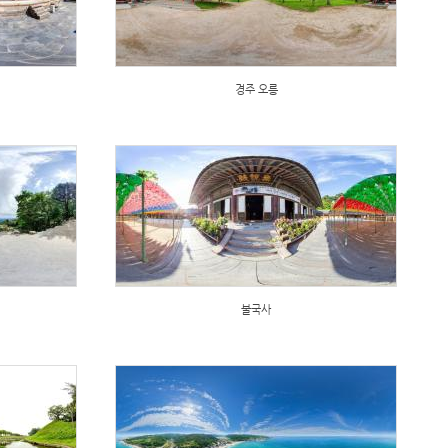
경주 오릉
불국사