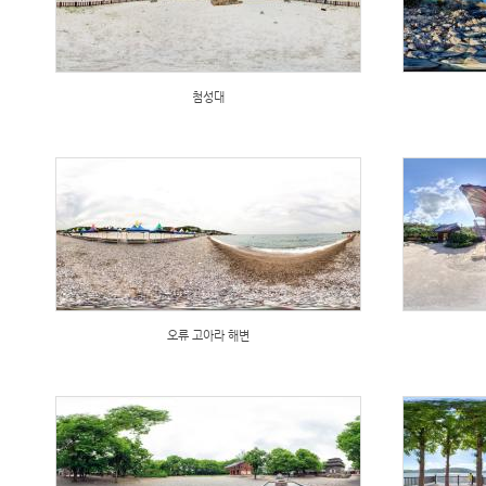
첨성대
오류 고아라 해변