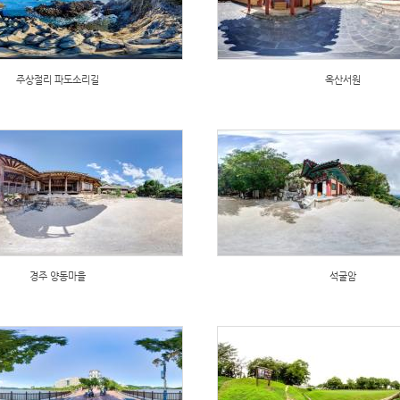
주상절리 파도소리길
옥산서원
경주 양동마을
석굴암