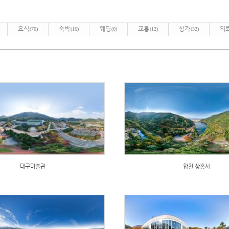
요식
숙박
웨딩
교통
상가
의
(76)
(16)
(0)
(12)
(32)
대구미술관
합천 상홍사