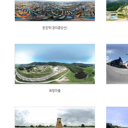
운정역(경의중앙선)
화랑마을