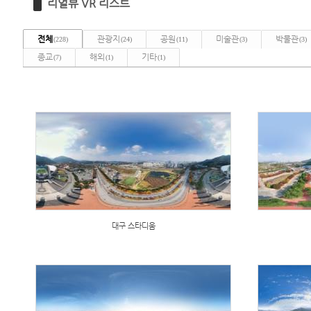
리얼뷰 VR 리스트
전체
관광지
공원
미술관
박물관
(228)
(24)
(11)
(3)
(3)
종교
해외
기타
(7)
(1)
(1)
대구 스타디움