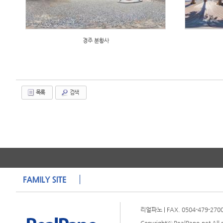
경주 분황사
목록
검색
리얼파노 | FAX. 0504-479-2700 