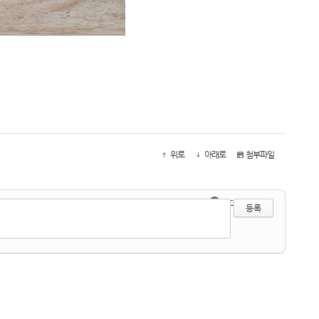
위로
아래로
첨부파일
●
?
에디터 선택하기