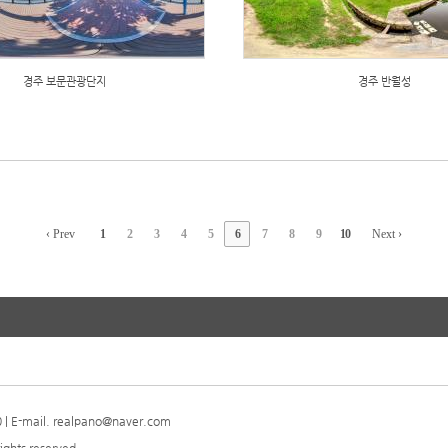
경주 보문관광단지
경주 반월성
‹ Prev
1
2
3
4
5
6
7
8
9
10
Next ›
| E-mail. realpano@naver.com