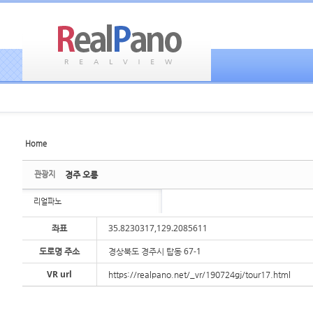
Home
Sketchbook5, 스케치북5
Sketchbook5, 스케치북5
관광지
경주 오릉
리얼파노
좌표
35.8230317,129.2085611
도로명 주소
경상북도 경주시 탑동 67-1
Sketchbook5, 스케치북5
Sketchbook5, 스케치북5
VR url
https://realpano.net/_vr/190724gj/tour17.html