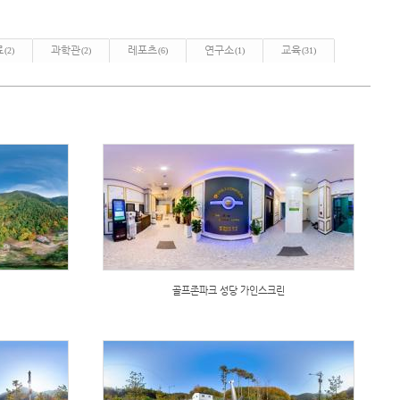
료
과학관
레포츠
연구소
교육
(2)
(2)
(6)
(1)
(31)
골프존파크 성당 가인스크린