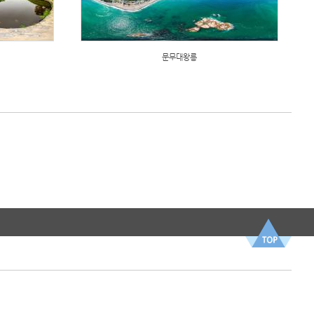
문무대왕릉