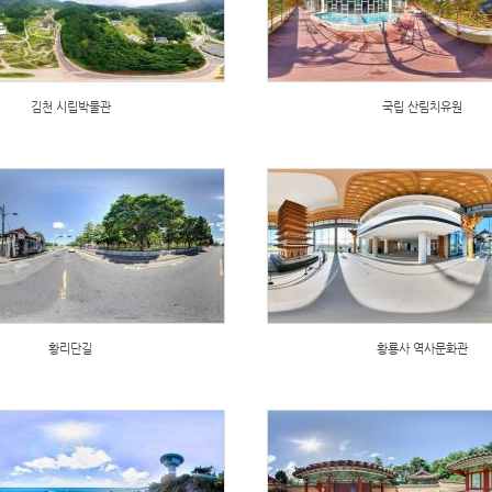
김천 시립박물관
국립 산림치유원
황리단길
황룡사 역사문화관