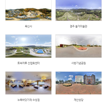
육신사
경주 솔거미술관
토속어류 산업화센터
사방기념공원
뉴욕바닷가재 수성점
계산성당