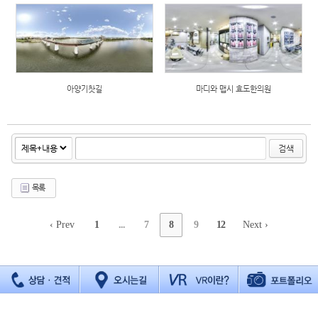
아양기찻길
마디와 맵시 효도한의원
검색
목록
‹ Prev
1
...
7
8
9
12
Next ›