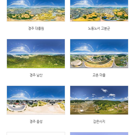
경주 대릉원
노동노서 고분군
경주 남산
교촌 마을
경주 읍성
감은사지