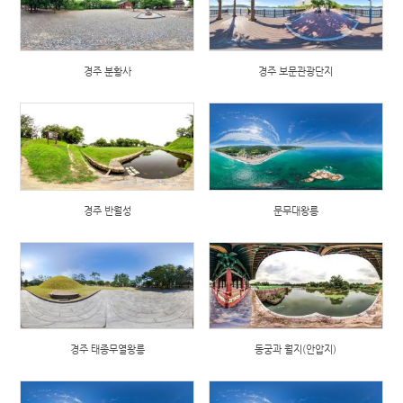
경주 분황사
경주 보문관광단지
경주 반월성
문무대왕릉
경주 태종무열왕릉
동궁과 월지(안압지)