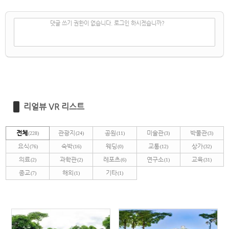
✔
댓글 쓰기
댓글 쓰기 권한이 없습니다. 로그인 하시겠습니까?
리얼뷰 VR 리스트
전체
관광지
공원
미술관
박물관
(228)
(24)
(11)
(3)
(3)
요식
숙박
웨딩
교통
상가
(76)
(16)
(0)
(12)
(32)
의료
과학관
레포츠
연구소
교육
(2)
(2)
(6)
(1)
(31)
종교
해외
기타
(7)
(1)
(1)