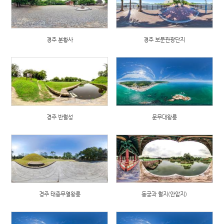
경주 분황사
경주 보문관광단지
경주 반월성
문무대왕릉
경주 태종무열왕릉
동궁과 월지(안압지)