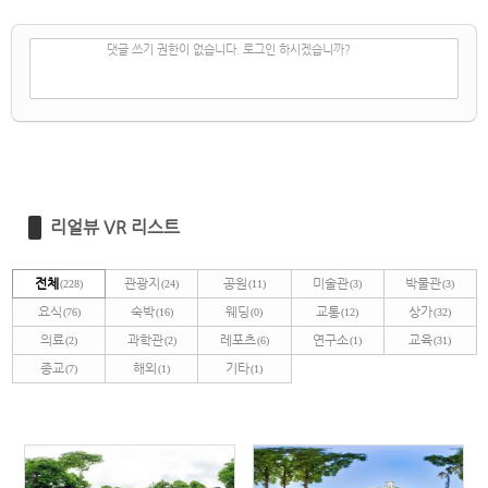
✔
댓글 쓰기
댓글 쓰기 권한이 없습니다. 로그인 하시겠습니까?
리얼뷰 VR 리스트
전체
관광지
공원
미술관
박물관
(228)
(24)
(11)
(3)
(3)
요식
숙박
웨딩
교통
상가
(76)
(16)
(0)
(12)
(32)
의료
과학관
레포츠
연구소
교육
(2)
(2)
(6)
(1)
(31)
종교
해외
기타
(7)
(1)
(1)