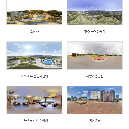
육신사
경주 솔거미술관
토속어류 산업화센터
사방기념공원
뉴욕바닷가재 수성점
계산성당