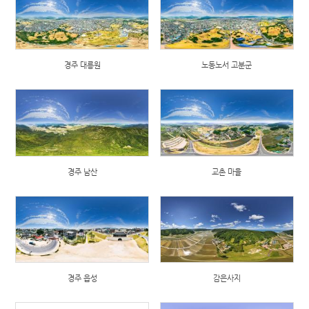
경주 대릉원
노동노서 고분군
경주 남산
교촌 마을
경주 읍성
감은사지