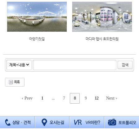
아양기찻길
마디와 맵시 효도한의원
검색
목록
‹ Prev
1
...
7
8
9
12
Next ›