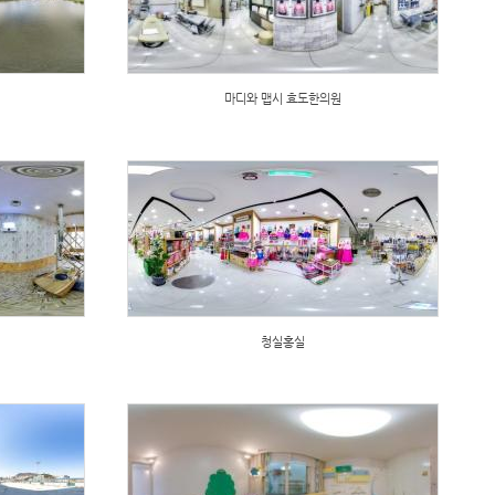
마디와 맵시 효도한의원
청실홍실