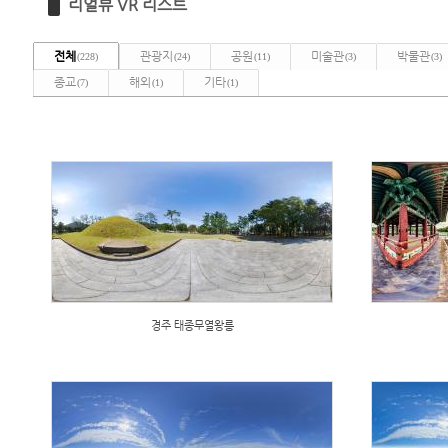
리얼뷰 VR 리스트
전체
관광지
공원
미술관
박물관
(228)
(24)
(11)
(3)
(3)
종교
해외
기타
(7)
(1)
(1)
경주 태종무열왕릉