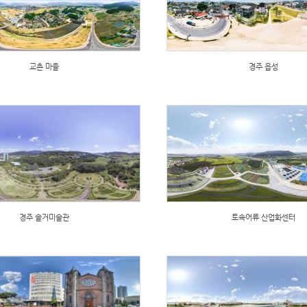
교촌 마을
경주 읍성
경주 솔거미술관
토속어류 산업화센터