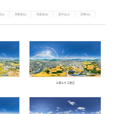
료
과학관
레포츠
연구소
교육
(2)
(2)
(6)
(1)
(31)
노동노서 고분군