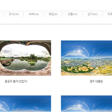
요식
숙박
웨딩
교통
상가
의
(76)
(16)
(0)
(12)
(32)
동궁과 월지(안압지)
경주 대릉원