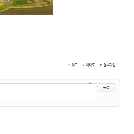
위로
아래로
첨부파일
●
?
에디터 선택하기