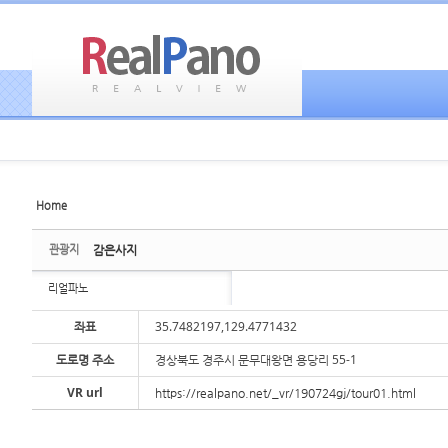
Home
Sketchbook5, 스케치북5
Sketchbook5, 스케치북5
관광지
감은사지
리얼파노
좌표
35.7482197,129.4771432
도로명 주소
경상북도 경주시 문무대왕면 용당리 55-1
Sketchbook5, 스케치북5
Sketchbook5, 스케치북5
VR url
https://realpano.net/_vr/190724gj/tour01.html