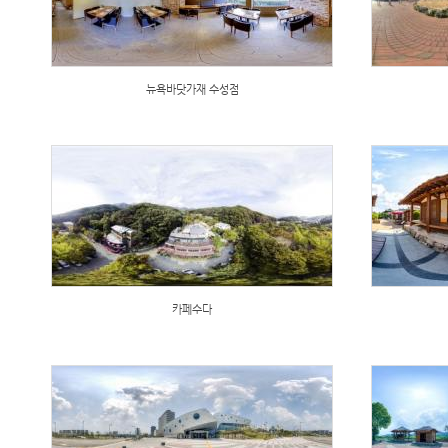
뉴욕바닷가재 수성점
카페수다