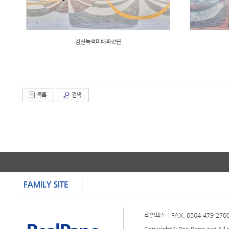
김천녹색미래과학관
목록
검색
리얼파노 | FAX. 0504-479-2700 