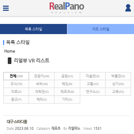
목록 스타일
지도 스타일
목록 스타일
Home
Sketchbook5, 스케치북5
Sketchbook5, 스케치북5
리얼뷰 VR 리스트
전체
관광지
공원
미술관
박물관
(228)
(24)
(11)
(3)
(3)
요식
숙박
웨딩
교통
상가
(76)
(16)
(0)
(12)
(32)
의료
과학관
레포츠
연구소
교육
(2)
(2)
(6)
(1)
(31)
종교
해외
기타
(7)
(1)
(1)
Sketchbook5, 스케치북5
Sketchbook5, 스케치북5
대구 스타디움
Date
2023.06.10
Category
레포츠
By
리얼파노
Views
1531