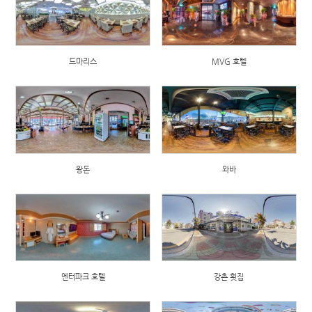
드마리스
MVG 호텔
왕돈
와바
엔터파크 호텔
강촌 횟집