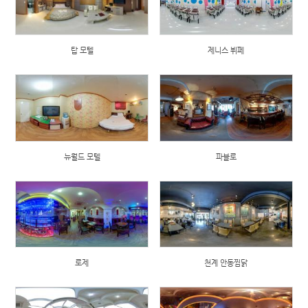
탑 모텔
제니스 뷔페
뉴월드 모텔
파블로
로제
천계 안동찜닭