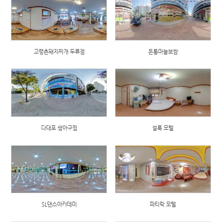
고령촌돼지찌개 두류점
돈통마늘보쌈
다대포 생아구찜
설록 모텔
SL댄스아카데미
파티락 모텔