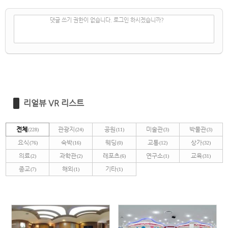
✔
댓글 쓰기
댓글 쓰기 권한이 없습니다. 로그인 하시겠습니까?
리얼뷰 VR 리스트
전체
관광지
공원
미술관
박물관
(228)
(24)
(11)
(3)
(3)
요식
숙박
웨딩
교통
상가
(76)
(16)
(0)
(12)
(32)
의료
과학관
레포츠
연구소
교육
(2)
(2)
(6)
(1)
(31)
종교
해외
기타
(7)
(1)
(1)