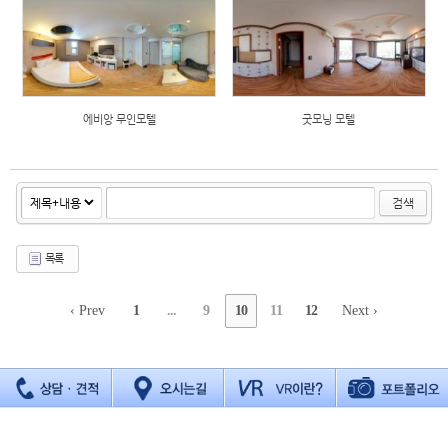
에비앙 무인모텔
굿모닝 모텔
검색
목록
‹ Prev
1
...
9
10
11
12
Next ›