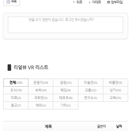
목록
위로
아래로
첨부파일
✔
댓글 쓰기
댓글 쓰기 권한이 없습니다. 로그인 하시겠습니까?
리얼뷰 VR 리스트
전체
관광지
공원
미술관
박물관
(228)
(24)
(11)
(3)
(3)
요식
숙박
웨딩
교통
상가
(76)
(16)
(0)
(12)
(32)
의료
과학관
레포츠
연구소
교육
(2)
(2)
(6)
(1)
(31)
종교
해외
기타
(7)
(1)
(1)
제목
글쓴이
날짜