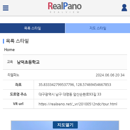
목록 스타일
지도 스타일
목록 스타일
Home
Sketchbook5, 스케치북5
Sketchbook5, 스케치북5
남덕초등학교
교육
2024.06.06 20:34
리얼파노
좌표
35.833342799537796, 128.57469454667853
도로명 주소
대구광역시 남구 대명동 앞산순환로93길 33
Sketchbook5, 스케치북5
Sketchbook5, 스케치북5
VR url
https://realpano.net/_vr/20100512ndc/tour.html