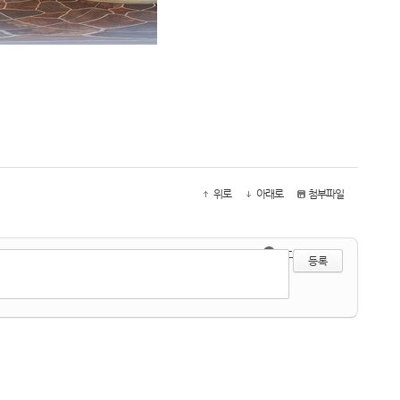
위로
아래로
첨부파일
●
?
에디터 선택하기