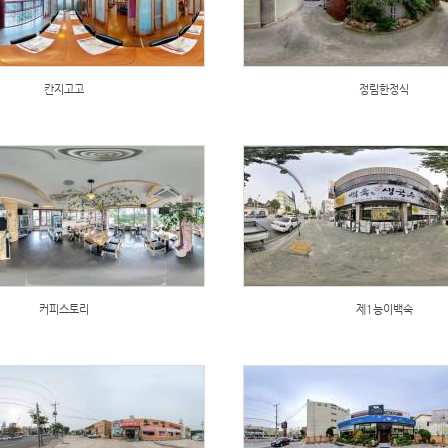
칸지고고
정림한정식
커피스토리
제1능이백숙