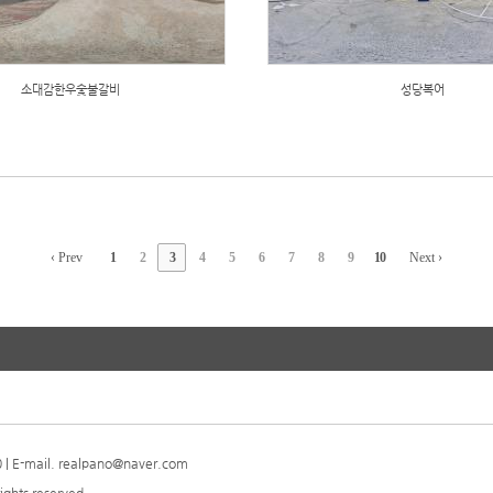
소대감한우숯불갈비
성당복어
‹ Prev
1
2
3
4
5
6
7
8
9
10
Next ›
| E-mail. realpano@naver.com