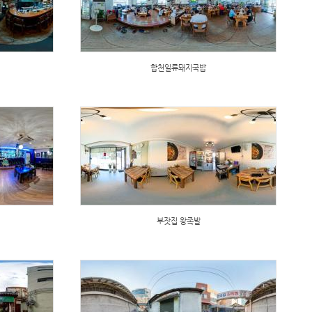
합천일류돼지국밥
부잣집 왕족발