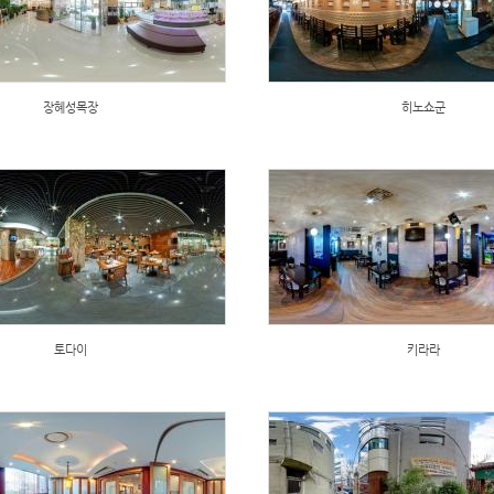
장혜성목장
히노쇼군
토다이
키라라