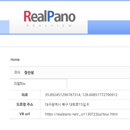
Home
Sketchbook5, 스케치북5
Sketchbook5, 스케치북5
요식
정선생
리얼파노
좌표
35.892451296787314, 128.60851772790912
도로명 주소
대구광역시 북구 대학로15길 8
Sketchbook5, 스케치북5
Sketchbook5, 스케치북5
VR url
https://realpano.net/_vr/130723jss/tour.html