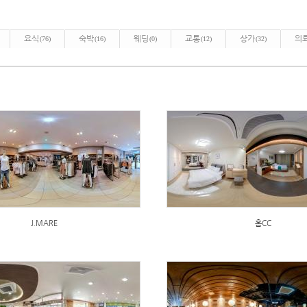
요식
숙박
웨딩
교통
상가
의
(76)
(16)
(0)
(12)
(32)
J.MARE
홈CC