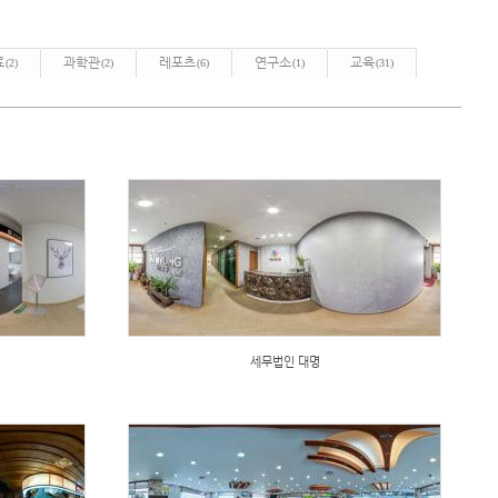
료
과학관
레포츠
연구소
교육
(2)
(2)
(6)
(1)
(31)
세무법인 대명