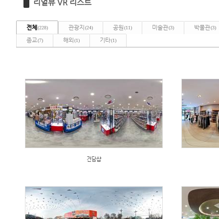
리얼뷰 VR 리스트
전체
관광지
공원
미술관
박물관
(228)
(24)
(11)
(3)
(3)
종교
해외
기타
(7)
(1)
(1)
건담샵