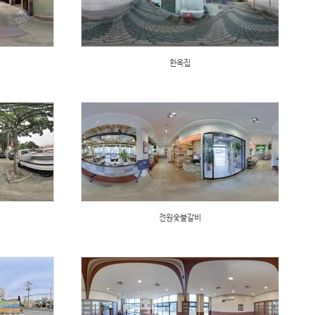
한옥집
전원숯불갈비