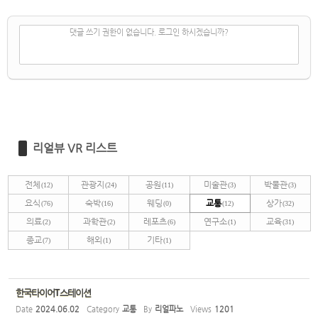
✔
댓글 쓰기
댓글 쓰기 권한이 없습니다. 로그인 하시겠습니까?
리얼뷰 VR 리스트
전체
관광지
공원
미술관
박물관
(12)
(24)
(11)
(3)
(3)
요식
숙박
웨딩
교통
상가
(76)
(16)
(0)
(12)
(32)
의료
과학관
레포츠
연구소
교육
(2)
(2)
(6)
(1)
(31)
종교
해외
기타
(7)
(1)
(1)
한국타이어T스테이션
Date
2024.06.02
Category
교통
By
리얼파노
Views
1201