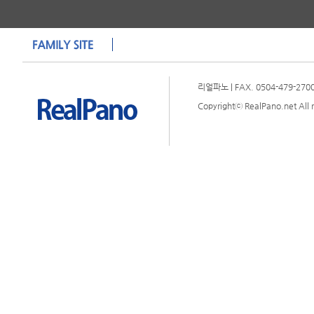
리얼파노 | FAX. 0504-479-2700 
Copyrightⓒ RealPano.net All r