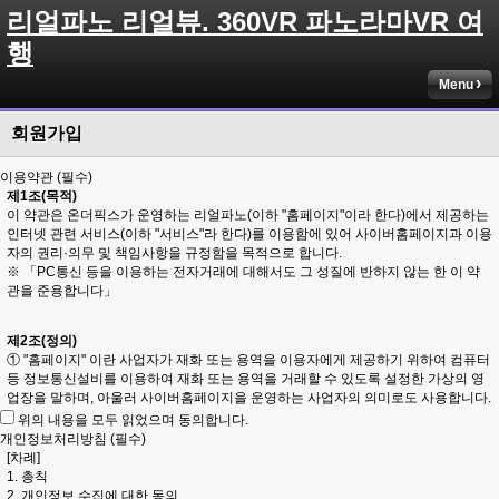
리얼파노 리얼뷰. 360VR 파노라마VR 여
행
Menu
회원가입
이용약관 (필수)
제1조(목적)
이 약관은 온더픽스가 운영하는 리얼파노(이하 "홈페이지"이라 한다)에서 제공하는
인터넷 관련 서비스(이하 "서비스"라 한다)를 이용함에 있어 사이버홈페이지과 이용
자의 권리·의무 및 책임사항을 규정함을 목적으로 합니다.
※ 「PC통신 등을 이용하는 전자거래에 대해서도 그 성질에 반하지 않는 한 이 약
관을 준용합니다」
제2조(정의)
① "홈페이지" 이란 사업자가 재화 또는 용역을 이용자에게 제공하기 위하여 컴퓨터
등 정보통신설비를 이용하여 재화 또는 용역을 거래할 수 있도록 설정한 가상의 영
업장을 말하며, 아울러 사이버홈페이지을 운영하는 사업자의 의미로도 사용합니다.
위의 내용을 모두 읽었으며 동의합니다.
② "이용자"란 "홈페이지"에 접속하여 이 약관에 따라 "홈페이지"이 제공하는 서비스
개인정보처리방침 (필수)
를 받는 회원 및 비회원을 말합니다.
[차례]
1. 총칙
③ '회원'이라 함은 "홈페이지"에 개인정보를 제공하여 회원등록을 한 자로서, "홈페
2. 개인정보 수집에 대한 동의