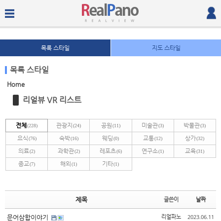
목록 스타일
지도 스타일
목록 스타일
Home
Sketchbook5, 스케치북5
Sketchbook5, 스케치북5
리얼뷰 VR 리스트
전체
관광지
공원
미술관
박물관
(228)
(24)
(11)
(3)
(3)
요식
숙박
웨딩
교통
상가
(76)
(16)
(0)
(12)
(32)
의료
과학관
레포츠
연구소
교육
(2)
(2)
(6)
(1)
(31)
종교
해외
기타
(7)
(1)
(1)
Sketchbook5, 스케치북5
Sketchbook5, 스케치북5
제목
글쓴이
날짜
2023.06.11
문어삼합이야기
리얼파노