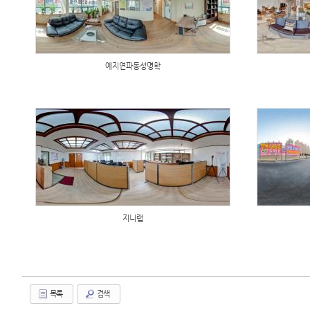
예지연파동성명학
지니랩
목록
검색