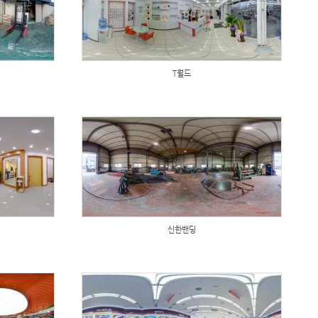
T월드
신한밴딩