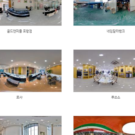
골드앤피플 포항점
네임칼라뱅크
로샤
루쏘소