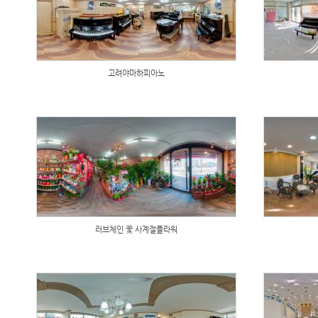
고려야마하피아노
러브체인 꽃 사계절플라워