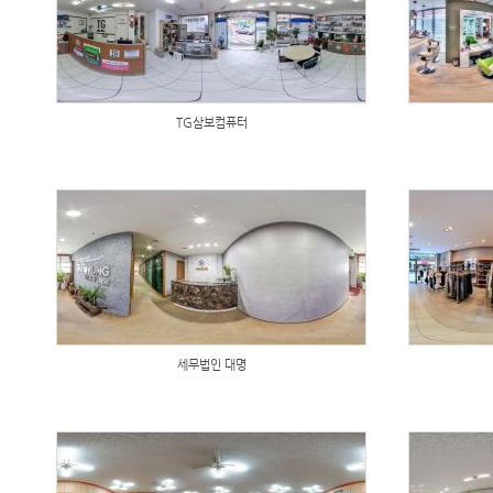
TG삼보컴퓨터
세무법인 대명