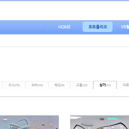
HOME
포트폴리오
VR
요식
숙박
웨딩
교통
상가
의료
(76)
(16)
(0)
(12)
(32)