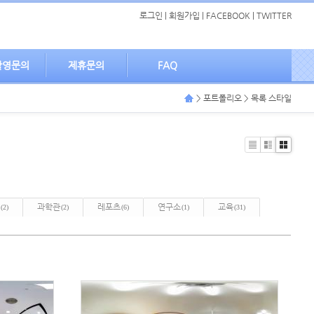
로그인
|
회원가입
|
FACEBOOK
|
TWITTER
촬영문의
제휴문의
FAQ
> 포트폴리오 > 목록 스타일
List
Zine
Gallery
과학관
레포츠
연구소
교육
(2)
(2)
(6)
(1)
(31)