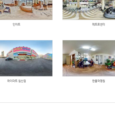
인아트
메트로센터
하이마트 침산점
한울작명원