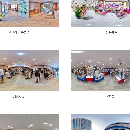
코코리코 수성점
청실홍실
J.MARE
건담샵