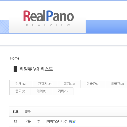
Home
Sketchbook5, 스케치북5
Sketchbook5, 스케치북5
리얼뷰 VR 리스트
전체
관광지
공원
미술관
박물관
(12)
(24)
(11)
(3)
(3)
종교
해외
기타
(7)
(1)
(1)
Sketchbook5, 스케치북5
Sketchbook5, 스케치북5
번호
분류
12
교통
한국타이어T스테이션