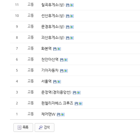
11
교통
칠곡휴게소(상)
10
교통
선산휴게소(상)
9
교통
문경휴게소(상)
8
교통
괴산휴게소(상)
7
교통
화본역
6
교통
천안아산역
5
교통
기아자동차
4
교통
서울역
3
교통
운정역(경의중앙선)
2
교통
퀸엘리자베스 크루즈
1
교통
체어맨W
목록
검색