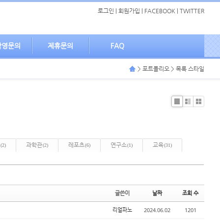
로그인
|
회원가입
|
FACEBOOK
|
TWITTER
촬영문의
제휴문의
FAQ
> 포트폴리오 > 목록 스타일
List
Zine
Gallery
과학관
레포츠
연구소
교육
(2)
(2)
(6)
(1)
(31)
글쓴이
날짜
조회 수
2024.06.02
1201
리얼파노