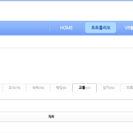
HOME
포트폴리오
VR
요식
숙박
웨딩
교통
상가
의료
(76)
(16)
(0)
(12)
(32)
제목