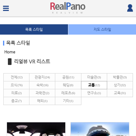
목록 스타일
지도 스타일
목록 스타일
Home
Sketchbook5, 스케치북5
Sketchbook5, 스케치북5
리얼뷰 VR 리스트
전체
관광지
공원
미술관
박물관
(12)
(24)
(11)
(3)
(3)
요식
숙박
웨딩
교통
상가
(76)
(16)
(0)
(12)
(32)
의료
과학관
레포츠
연구소
교육
(2)
(2)
(6)
(1)
(31)
종교
해외
기타
(7)
(1)
(1)
Sketchbook5, 스케치북5
Sketchbook5, 스케치북5