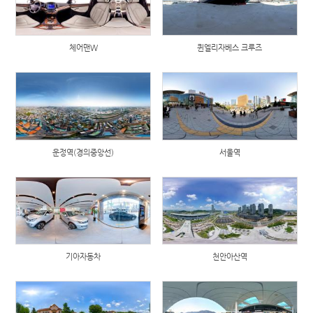
체어맨W
퀸엘리자베스 크루즈
운정역(경의중앙선)
서울역
기아자동차
천안아산역