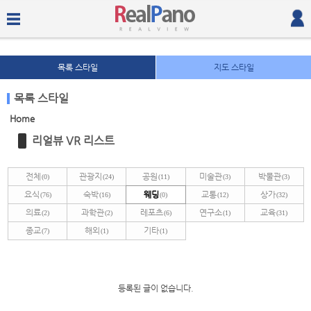
목록 스타일
지도 스타일
목록 스타일
Home
Sketchbook5, 스케치북5
Sketchbook5, 스케치북5
리얼뷰 VR 리스트
전체
관광지
공원
미술관
박물관
(0)
(24)
(11)
(3)
(3)
요식
숙박
웨딩
교통
상가
(76)
(16)
(0)
(12)
(32)
의료
과학관
레포츠
연구소
교육
(2)
(2)
(6)
(1)
(31)
종교
해외
기타
(7)
(1)
(1)
Sketchbook5, 스케치북5
Sketchbook5, 스케치북5
등록된 글이 없습니다.