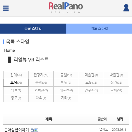
목록 스타일
지도 스타일
목록 스타일
Home
Sketchbook5, 스케치북5
Sketchbook5, 스케치북5
리얼뷰 VR 리스트
전체
관광지
공원
미술관
박물관
(76)
(24)
(11)
(3)
(3)
요식
숙박
웨딩
교통
상가
(76)
(16)
(0)
(12)
(32)
의료
과학관
레포츠
연구소
교육
(2)
(2)
(6)
(1)
(31)
종교
해외
기타
(7)
(1)
(1)
Sketchbook5, 스케치북5
Sketchbook5, 스케치북5
제목
글쓴이
날짜
2023.06.11
문어삼합이야기
리얼파노