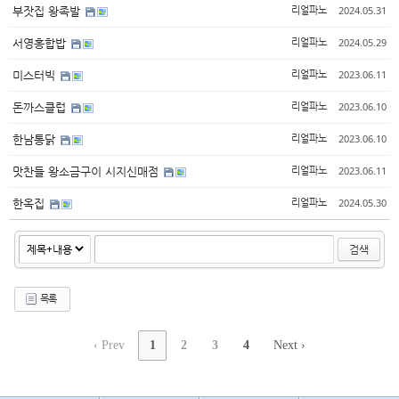
2024.05.31
부잣집 왕족발
리얼파노
2024.05.29
서영홍합밥
리얼파노
2023.06.11
미스터빅
리얼파노
2023.06.10
돈까스클럽
리얼파노
2023.06.10
한남통닭
리얼파노
2023.06.11
맛찬들 왕소금구이 시지신매점
리얼파노
2024.05.30
한옥집
리얼파노
검색
목록
‹ Prev
1
2
3
4
Next ›