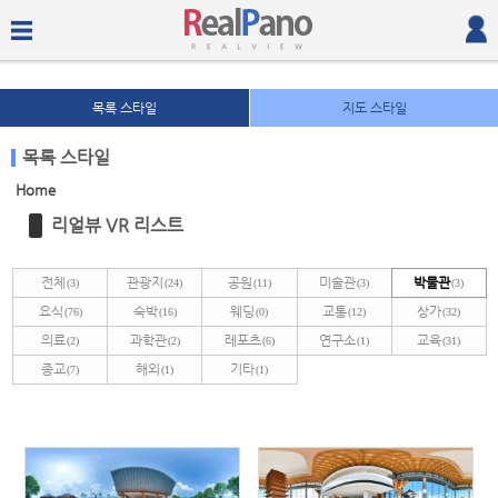
목록 스타일
지도 스타일
목록 스타일
Home
Sketchbook5, 스케치북5
Sketchbook5, 스케치북5
리얼뷰 VR 리스트
전체
관광지
공원
미술관
박물관
(3)
(24)
(11)
(3)
(3)
요식
숙박
웨딩
교통
상가
(76)
(16)
(0)
(12)
(32)
의료
과학관
레포츠
연구소
교육
(2)
(2)
(6)
(1)
(31)
종교
해외
기타
(7)
(1)
(1)
Sketchbook5, 스케치북5
Sketchbook5, 스케치북5