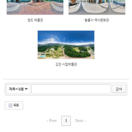
청도 박물관
황룡사 역사문화관
김천 시립박물관
검색
목록
‹ Prev
1
Next ›