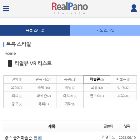
목록 스타일
지도 스타일
목록 스타일
Home
Sketchbook5, 스케치북5
Sketchbook5, 스케치북5
리얼뷰 VR 리스트
전체
관광지
공원
미술관
박물관
(3)
(24)
(11)
(3)
(3)
요식
숙박
웨딩
교통
상가
(76)
(16)
(0)
(12)
(32)
의료
과학관
레포츠
연구소
교육
(2)
(2)
(6)
(1)
(31)
종교
해외
기타
(7)
(1)
(1)
Sketchbook5, 스케치북5
Sketchbook5, 스케치북5
제목
글쓴이
날짜
2023.06.10
경주 솔거미술관
리얼파노