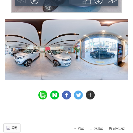
목록
위로
아래로
첨부파일