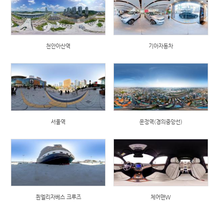
천안아산역
기아자동차
서울역
운정역(경의중앙선)
퀸엘리자베스 크루즈
체어맨W