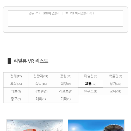
✔
댓글 쓰기
댓글 쓰기 권한이 없습니다. 로그인 하시겠습니까?
리얼뷰 VR 리스트
전체
관광지
공원
미술관
박물관
(12)
(24)
(11)
(3)
(3)
요식
숙박
웨딩
교통
상가
(76)
(16)
(0)
(12)
(32)
의료
과학관
레포츠
연구소
교육
(2)
(2)
(6)
(1)
(31)
종교
해외
기타
(7)
(1)
(1)