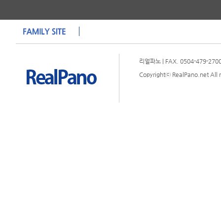
리얼파노 | FAX. 0504-479-2700 
Copyrightⓒ RealPano.net All r