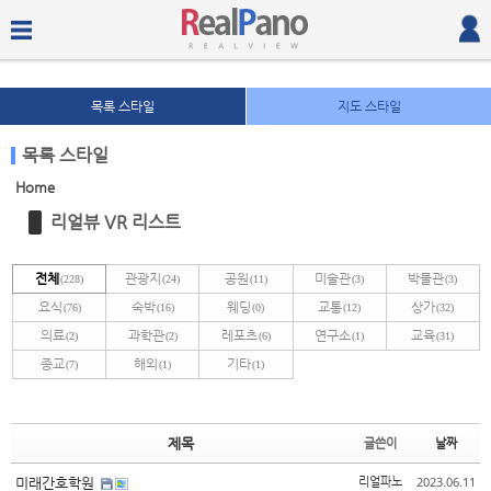
목록 스타일
지도 스타일
목록 스타일
Home
Sketchbook5, 스케치북5
Sketchbook5, 스케치북5
리얼뷰 VR 리스트
전체
관광지
공원
미술관
박물관
(228)
(24)
(11)
(3)
(3)
요식
숙박
웨딩
교통
상가
(76)
(16)
(0)
(12)
(32)
의료
과학관
레포츠
연구소
교육
(2)
(2)
(6)
(1)
(31)
종교
해외
기타
(7)
(1)
(1)
Sketchbook5, 스케치북5
Sketchbook5, 스케치북5
제목
글쓴이
날짜
2023.06.11
미래간호학원
리얼파노