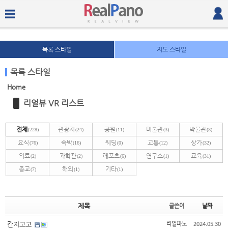
목록 스타일
지도 스타일
목록 스타일
Home
Sketchbook5, 스케치북5
Sketchbook5, 스케치북5
리얼뷰 VR 리스트
전체
관광지
공원
미술관
박물관
(228)
(24)
(11)
(3)
(3)
요식
숙박
웨딩
교통
상가
(76)
(16)
(0)
(12)
(32)
의료
과학관
레포츠
연구소
교육
(2)
(2)
(6)
(1)
(31)
종교
해외
기타
(7)
(1)
(1)
Sketchbook5, 스케치북5
Sketchbook5, 스케치북5
제목
글쓴이
날짜
2024.05.30
칸지고고
리얼파노