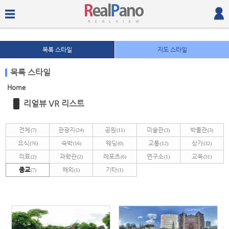
목록 스타일
지도 스타일
목록 스타일
Home
Sketchbook5, 스케치북5
Sketchbook5, 스케치북5
리얼뷰 VR 리스트
전체
관광지
공원
미술관
박물관
(7)
(24)
(11)
(3)
(3)
요식
숙박
웨딩
교통
상가
(76)
(16)
(0)
(12)
(32)
의료
과학관
레포츠
연구소
교육
(2)
(2)
(6)
(1)
(31)
종교
해외
기타
(7)
(1)
(1)
Sketchbook5, 스케치북5
Sketchbook5, 스케치북5