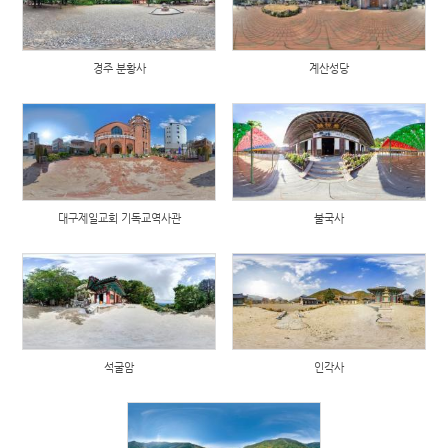
경주 분황사
계산성당
대구제일교회 기독교역사관
불국사
석굴암
인각사