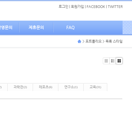
로그인
|
회원가입
|
FACEBOOK
|
TWITTER
촬영문의
제휴문의
FAQ
> 포트폴리오 > 목록 스타일
List
Zine
Gallery
과학관
레포츠
연구소
교육
2)
(2)
(6)
(1)
(31)