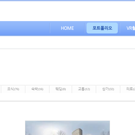
HOME
포트폴리오
VR
요식
숙박
웨딩
교통
상가
의료
(76)
(16)
(0)
(12)
(32)
(