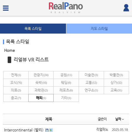
목록 스타일
지도 스타일
목록 스타일
Home
Sketchbook5, 스케치북5
Sketchbook5, 스케치북5
리얼뷰 VR 리스트
전체
관광지
공원
미술관
박물관
(1)
(24)
(11)
(3)
(3)
요식
숙박
웨딩
교통
상가
(76)
(16)
(0)
(12)
(32)
의료
과학관
레포츠
연구소
교육
(2)
(2)
(6)
(1)
(31)
종교
해외
기타
(7)
(1)
(1)
Sketchbook5, 스케치북5
Sketchbook5, 스케치북5
제목
글쓴이
날짜
2025.05.18
Intercontinental (발리)
리얼파노