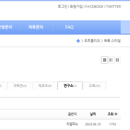
로그인
|
회원가입
|
FACEBOOK
|
TWITTER
촬영문의
제휴문의
FAQ
> 포트폴리오 > 목록 스타일
List
Zine
Gallery
과학관
레포츠
연구소
교육
2)
(2)
(6)
(1)
(31)
글쓴이
날짜
조회 수
2023.06.10
1755
리얼파노