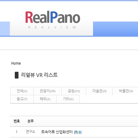
Home
Sketchbook5, 스케치북5
Sketchbook5, 스케치북5
리얼뷰 VR 리스트
전체
관광지
공원
미술관
박물관
(1)
(24)
(11)
(3)
(3)
종교
해외
기타
(7)
(1)
(1)
Sketchbook5, 스케치북5
Sketchbook5, 스케치북5
번호
분류
1
연구소
토속어류 산업화센터