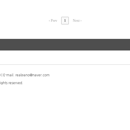
‹ Prev
1
Next ›
| E-mail. realpano@naver.com
ights reserved.