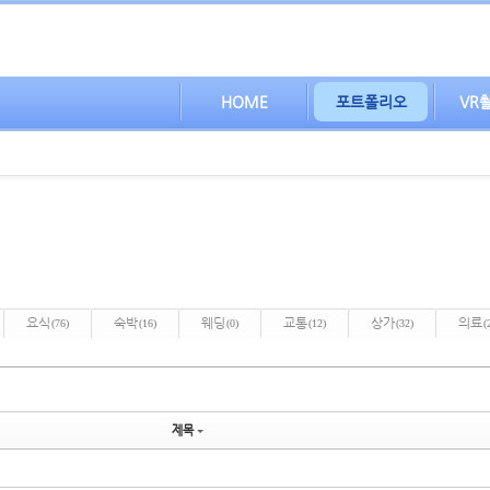
HOME
포트폴리오
VR
요식
숙박
웨딩
교통
상가
의료
(76)
(16)
(0)
(12)
(32)
(
제목