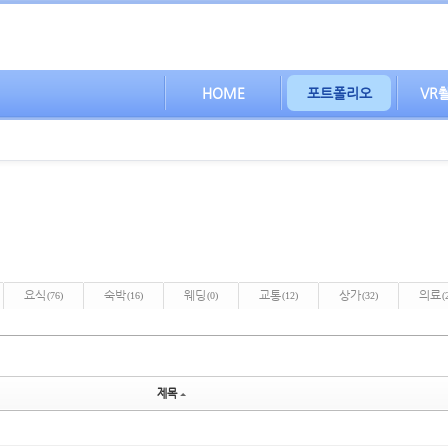
HOME
포트폴리오
VR
요식
숙박
웨딩
교통
상가
의료
(76)
(16)
(0)
(12)
(32)
(
제목