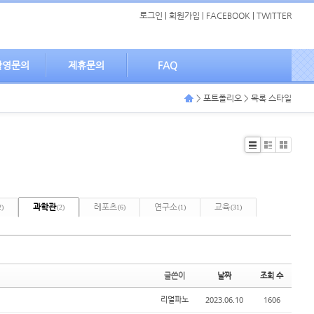
로그인
|
회원가입
|
FACEBOOK
|
TWITTER
촬영문의
제휴문의
FAQ
> 포트폴리오 > 목록 스타일
List
Zine
Gallery
과학관
레포츠
연구소
교육
2)
(2)
(6)
(1)
(31)
글쓴이
날짜
조회 수
2023.06.10
1606
리얼파노