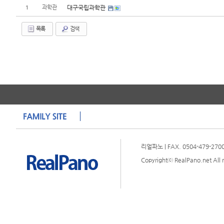
1
과학관
대구국립과학관
목록
검색
리얼파노 | FAX. 0504-479-2700 
Copyrightⓒ RealPano.net All r