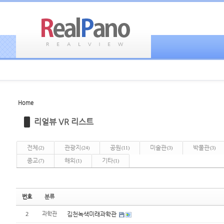
Home
Sketchbook5, 스케치북5
Sketchbook5, 스케치북5
리얼뷰 VR 리스트
전체
관광지
공원
미술관
박물관
(2)
(24)
(11)
(3)
(3)
종교
해외
기타
(7)
(1)
(1)
Sketchbook5, 스케치북5
Sketchbook5, 스케치북5
번호
분류
2
과학관
김천녹색미래과학관