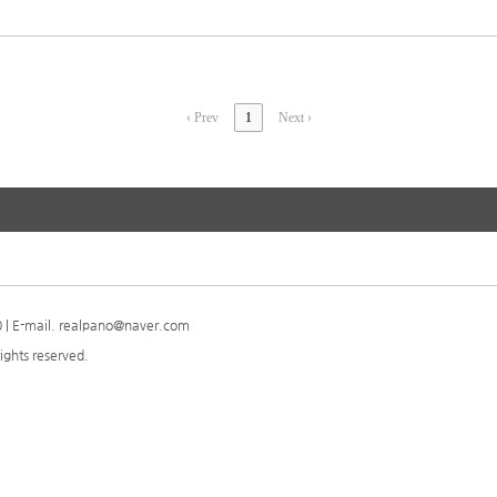
‹ Prev
1
Next ›
| E-mail. realpano@naver.com
ights reserved.