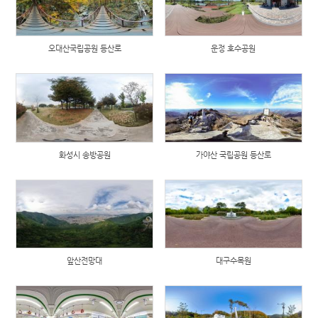
오대산국립공원 등산로
운정 호수공원
화성시 송방공원
가야산 국립공원 등산로
앞산전망대
대구수목원