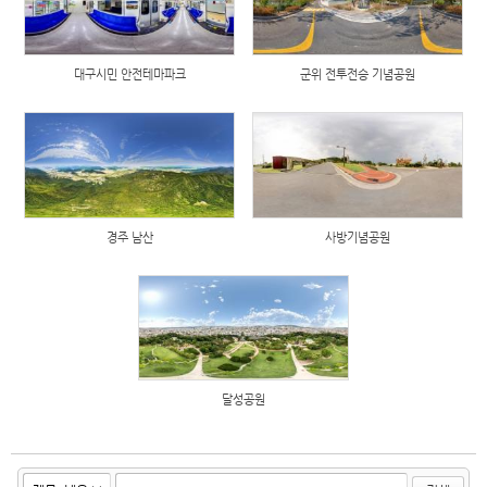
대구시민 안전테마파크
군위 전투전승 기념공원
경주 남산
사방기념공원
달성공원