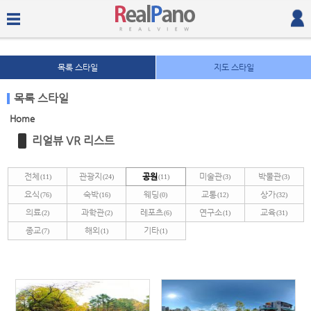
목록 스타일
지도 스타일
목록 스타일
Home
Sketchbook5, 스케치북5
Sketchbook5, 스케치북5
리얼뷰 VR 리스트
전체
관광지
공원
미술관
박물관
(11)
(24)
(11)
(3)
(3)
요식
숙박
웨딩
교통
상가
(76)
(16)
(0)
(12)
(32)
의료
과학관
레포츠
연구소
교육
(2)
(2)
(6)
(1)
(31)
종교
해외
기타
(7)
(1)
(1)
Sketchbook5, 스케치북5
Sketchbook5, 스케치북5