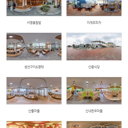
서영홍합밥
이재모피자
생선구이&명태
산중식당
산들마을
산내한우마을