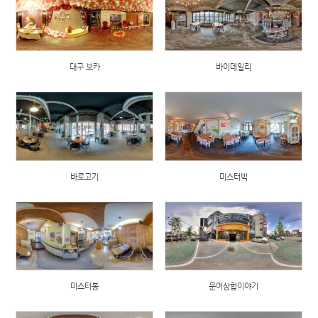
대구 보카
바이데일리
바로고기
미스터빅
미스터봉
문어삼합이야기