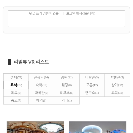
✔
댓글 쓰기
댓글 쓰기 권한이 없습니다. 로그인 하시겠습니까?
리얼뷰 VR 리스트
전체
관광지
공원
미술관
박물관
(76)
(24)
(11)
(3)
(3)
요식
숙박
웨딩
교통
상가
(76)
(16)
(0)
(12)
(32)
의료
과학관
레포츠
연구소
교육
(2)
(2)
(6)
(1)
(31)
종교
해외
기타
(7)
(1)
(1)