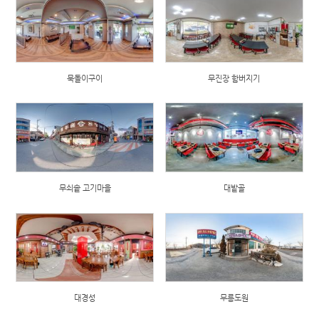
묵돌이구이
무진장 함버지기
무쇠솥 고기마을
대밭골
대경성
무릉도원