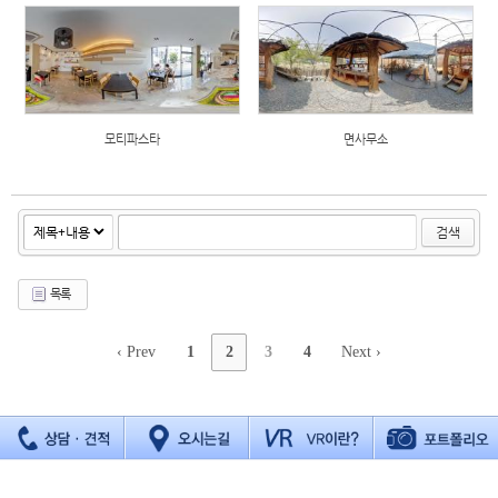
모티파스타
면사무소
검색
목록
‹ Prev
1
2
3
4
Next ›