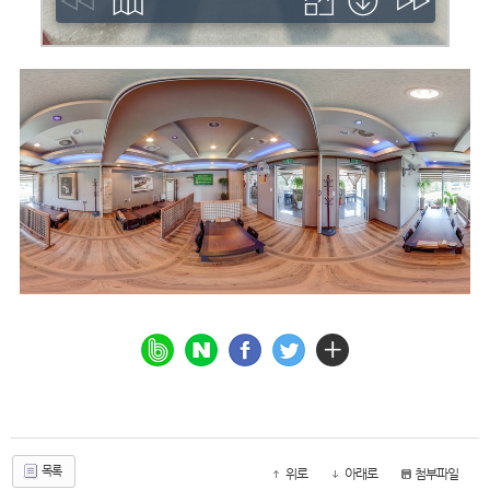
목록
위로
아래로
첨부파일