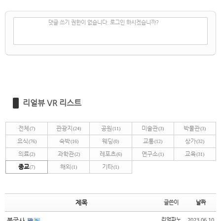
✔
댓글 쓰기
댓글 쓰기 권한이 없습니다. 로그인 하시겠습니까?
리얼뷰 VR 리스트
전체
관광지
공원
미술관
박물관
(7)
(24)
(11)
(3)
(3)
요식
숙박
웨딩
교통
상가
(76)
(16)
(0)
(12)
(32)
의료
과학관
레포츠
연구소
교육
(2)
(2)
(6)
(1)
(31)
종교
해외
기타
(7)
(1)
(1)
제목
글쓴이
날짜
2023.06.10
불국사
리얼파노