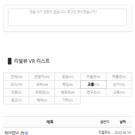
✔
댓글 쓰기
댓글 쓰기 권한이 없습니다. 로그인 하시겠습니까?
리얼뷰 VR 리스트
전체
관광지
공원
미술관
박물관
(12)
(24)
(11)
(3)
(3)
요식
숙박
웨딩
교통
상가
(76)
(16)
(0)
(12)
(32)
의료
과학관
레포츠
연구소
교육
(2)
(2)
(6)
(1)
(31)
종교
해외
기타
(7)
(1)
(1)
제목
글쓴이
날짜
2023.06.10
체어맨W
리얼파노