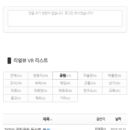
✔
댓글 쓰기
댓글 쓰기 권한이 없습니다. 로그인 하시겠습니까?
리얼뷰 VR 리스트
전체
관광지
공원
미술관
박물관
(11)
(24)
(11)
(3)
(3)
요식
숙박
웨딩
교통
상가
(76)
(16)
(0)
(12)
(32)
의료
과학관
레포츠
연구소
교육
(2)
(2)
(6)
(1)
(31)
종교
해외
기타
(7)
(1)
(1)
제목
글쓴이
날짜
2023.10.21
가야산 국립공원 등산로
리얼파노