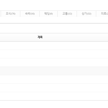
요식
숙박
웨딩
교통
상가
의료
(76)
(16)
(0)
(12)
(32)
(
제목