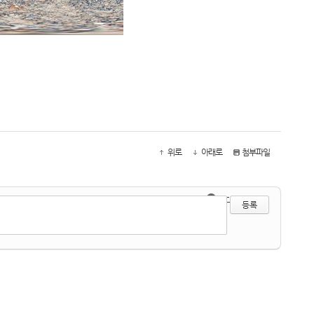
위로
아래로
첨부파일
●
?
에디터 선택하기