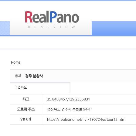
Home
Sketchbook5, 스케치북5
Sketchbook5, 스케치북5
종교
경주 분황사
리얼파노
좌표
35.8408457,129.2335831
도로명 주소
경상북도 경주시 분황로 94-11
Sketchbook5, 스케치북5
Sketchbook5, 스케치북5
VR url
https://realpano.net/_vr/190724gj/tour12.html