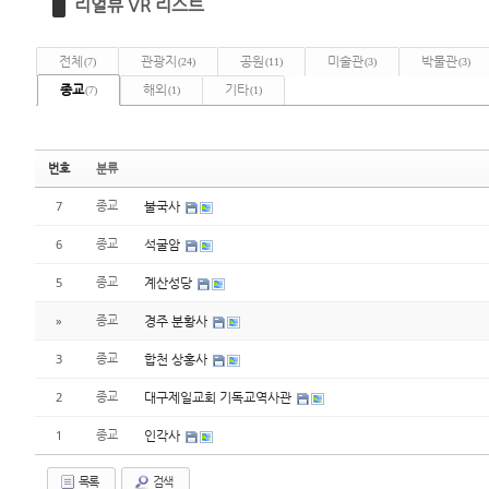
리얼뷰 VR 리스트
전체
관광지
공원
미술관
박물관
(7)
(24)
(11)
(3)
(3)
종교
해외
기타
(7)
(1)
(1)
번호
분류
7
종교
불국사
6
종교
석굴암
5
종교
계산성당
»
종교
경주 분황사
3
종교
합천 상홍사
2
종교
대구제일교회 기독교역사관
1
종교
인각사
목록
검색