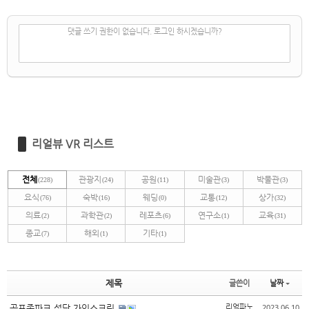
✔
댓글 쓰기
댓글 쓰기 권한이 없습니다. 로그인 하시겠습니까?
리얼뷰 VR 리스트
전체
관광지
공원
미술관
박물관
(228)
(24)
(11)
(3)
(3)
요식
숙박
웨딩
교통
상가
(76)
(16)
(0)
(12)
(32)
의료
과학관
레포츠
연구소
교육
(2)
(2)
(6)
(1)
(31)
종교
해외
기타
(7)
(1)
(1)
제목
글쓴이
날짜
2023.06.10
골프존파크 성당 가인스크린
리얼파노