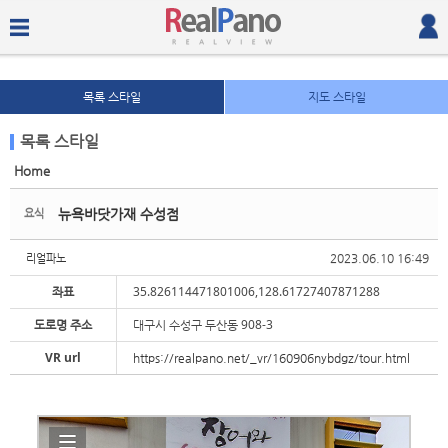
목록 스타일
지도 스타일
목록 스타일
Home
Sketchbook5, 스케치북5
Sketchbook5, 스케치북5
뉴욕바닷가재 수성점
요식
2023.06.10 16:49
리얼파노
좌표
35.826114471801006,128.61727407871288
도로명 주소
대구시 수성구 두산동 908-3
Sketchbook5, 스케치북5
Sketchbook5, 스케치북5
VR url
https://realpano.net/_vr/160906nybdgz/tour.html