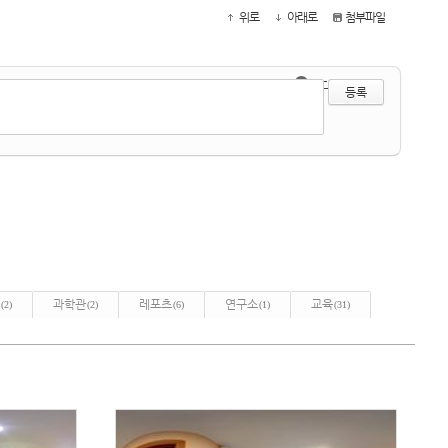
위로
아래로
첨부파일
●
?
에디터 선택하기
과학관
레포츠
연구소
교육
(2)
(2)
(6)
(1)
(31)