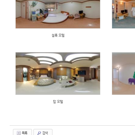
설록 모텔
탑 모텔
목록
검색