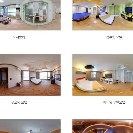
도서방네
몸부림 모텔
굿모닝 모텔
에비앙 무인모텔