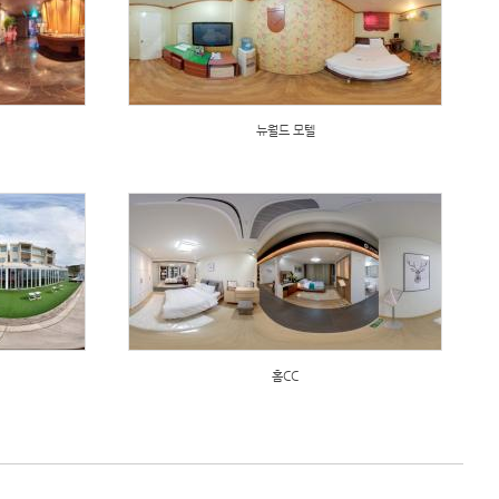
뉴월드 모텔
홈CC