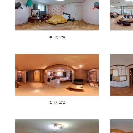
루비장 모텔
웰타임 모텔