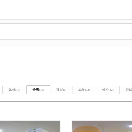
요식
숙박
웨딩
교통
상가
의료
(76)
(16)
(0)
(12)
(32)