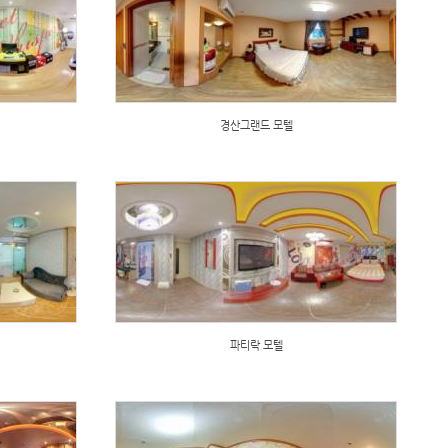
경산그랜드 모텔
파티락 모텔