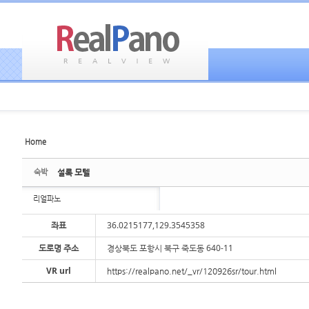
Home
Sketchbook5, 스케치북5
Sketchbook5, 스케치북5
숙박
설록 모텔
리얼파노
좌표
36.0215177,129.3545358
도로명 주소
경상북도 포항시 북구 죽도동 640-11
Sketchbook5, 스케치북5
Sketchbook5, 스케치북5
VR url
https://realpano.net/_vr/120926sr/tour.html