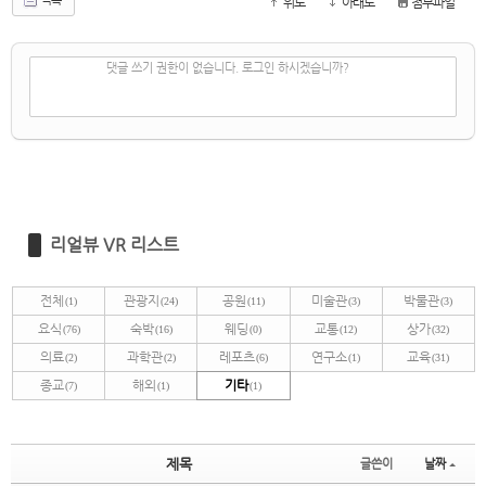
위로
아래로
첨부파일
✔
댓글 쓰기
댓글 쓰기 권한이 없습니다. 로그인 하시겠습니까?
리얼뷰 VR 리스트
전체
관광지
공원
미술관
박물관
(1)
(24)
(11)
(3)
(3)
요식
숙박
웨딩
교통
상가
(76)
(16)
(0)
(12)
(32)
의료
과학관
레포츠
연구소
교육
(2)
(2)
(6)
(1)
(31)
종교
해외
기타
(7)
(1)
(1)
제목
글쓴이
날짜