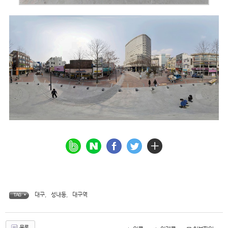
대구
,
성내동
,
대구역
TAG •
목록