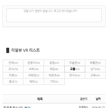
✔
댓글 쓰기
댓글 쓰기 권한이 없습니다. 로그인 하시겠습니까?
리얼뷰 VR 리스트
전체
관광지
공원
미술관
박물관
(12)
(24)
(11)
(3)
(3)
요식
숙박
웨딩
교통
상가
(76)
(16)
(0)
(12)
(32)
의료
과학관
레포츠
연구소
교육
(2)
(2)
(6)
(1)
(31)
종교
해외
기타
(7)
(1)
(1)
제목
글쓴이
날짜
2024.05.27
칠곡휴게소(상)
리얼파노